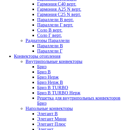
Гармония С40 верт.
Гармония А25 N верт.
Гармония С25 N верт.
Параллели В верт.
Параллели Г верт.
Соло В верт.
Соло Г верт.
Радиаторы Параллели
Параллели В
Параллели Г
Конвекторы отопления
Внутрипольные конвекторы
Бриз
Бриз В
Бриз Нерж
Бриз Нерж В
Бриз В TURBO
Бриз В TURBO Нерж
Решетка для внутрипольных конвекторов
Бриз
Напольные конвекторы
Элегант В
Элегант Мини
Элегант Плюс
Элегант