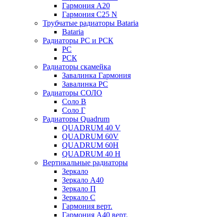
Гармония А20
Гармония С25 N
Трубчатые радиаторы Bataria
Bataria
Радиаторы РС и РСК
РС
РСК
Радиаторы скамейка
Завалинка Гармония
Завалинка РС
Радиаторы СОЛО
Соло В
Соло Г
Радиаторы Quadrum
QUADRUM 40 V
QUADRUM 60V
QUADRUM 60H
QUADRUM 40 H
Вертикальные радиаторы
Зеркало
Зеркало А40
Зеркало П
Зеркало С
Гармония верт.
Гармония А40 верт.