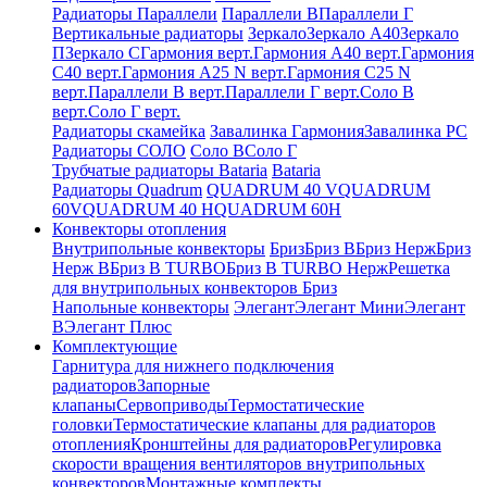
Радиаторы Параллели
Параллели В
Параллели Г
Вертикальные радиаторы
Зеркало
Зеркало А40
Зеркало
П
Зеркало С
Гармония верт.
Гармония А40 верт.
Гармония
С40 верт.
Гармония А25 N верт.
Гармония С25 N
верт.
Параллели В верт.
Параллели Г верт.
Соло В
верт.
Соло Г верт.
Радиаторы скамейка
Завалинка Гармония
Завалинка РС
Радиаторы СОЛО
Соло В
Соло Г
Трубчатые радиаторы Bataria
Bataria
Радиаторы Quadrum
QUADRUM 40 V
QUADRUM
60V
QUADRUM 40 H
QUADRUM 60H
Конвекторы отопления
Внутрипольные конвекторы
Бриз
Бриз В
Бриз Нерж
Бриз
Нерж В
Бриз В TURBO
Бриз В TURBO Нерж
Решетка
для внутрипольных конвекторов Бриз
Напольные конвекторы
Элегант
Элегант Мини
Элегант
В
Элегант Плюс
Комплектующие
Гарнитура для нижнего подключения
радиаторов
Запорные
клапаны
Сервоприводы
Термостатические
головки
Термостатические клапаны для радиаторов
отопления
Кронштейны для радиаторов
Регулировка
скорости вращения вентиляторов внутрипольных
конвекторов
Монтажные комплекты