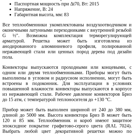
Паспортная мощность при Δt70, Вт:
2015
Напряжение, В:
24
Габаритная высота, мм:
83
Все теплообменники укомплектованы воздухоотводчиком и
оконечными латунными переходниками с внутренней резьбой
G
½"
. Возможна комплектация терморегулирующей
арматурой. Решетка может быть изготовлена из
анодированного алюминиевого профиля, полированной
нержавеющей стали или ценных пород дерева под дизайн
пола.
Конвекторы выпускаются проходными или концевыми, с
одним или двумя теплообменниками. Приборы могут быть
выполнены в угловом и радиусном исполнении, могут быть
встроены в подоконник. Для эксплуатации в условиях
повышенной влажности конвекторы выпускаются в корпусе
из нержавеющей стали. Рабочее давление конвекторов Бриз
до 15 атм, с температурой теплоносителя до +130
°
С.
Прибор может быть выполнен шириной от 240 до 380 мм,
длиной до 5000 мм. Высота конвектора Бриз В может быть
120 и 85 мм. Теплообменник и короб имеют защитное
эпоксидное покрытие графитово-серого цвета (RAL 7024).
Выбрать любой цвет декоративной решетки можно по