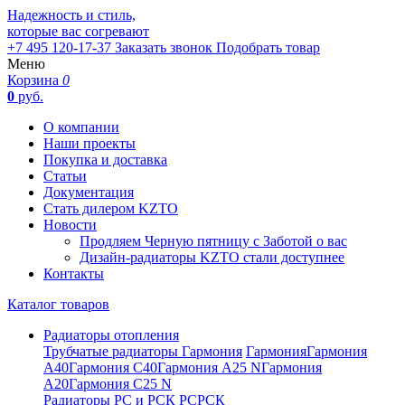
Надежность и стиль,
которые вас согревают
+7 495 120-17-37
Заказать звонок
Подобрать товар
Меню
Корзина
0
0
руб.
О компании
Наши проекты
Покупка и доставка
Статьи
Документация
Стать дилером KZTO
Новости
Продляем Черную пятницу с Заботой о вас
Дизайн-радиаторы KZTO стали доступнее
Контакты
Каталог товаров
Радиаторы отопления
Трубчатые радиаторы Гармония
Гармония
Гармония
А40
Гармония С40
Гармония А25 N
Гармония
А20
Гармония С25 N
Радиаторы РС и РСК
РС
РСК