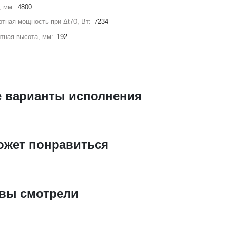
, мм:
4800
тная мощность при Δt70, Вт:
7234
тная высота, мм:
192
е варианты исполнения
ожет понравиться
 вы смотрели