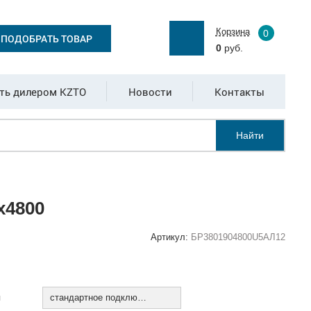
Корзина
0
ПОДОБРАТЬ ТОВАР
0
руб.
ть дилером KZTO
Новости
Контакты
Найти
х4800
Артикул:
БР3801904800U5АЛ12
:
я
стандартное подключение