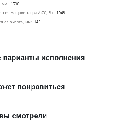
, мм:
1500
тная мощность при Δt70, Вт:
1048
тная высота, мм:
142
е варианты исполнения
ожет понравиться
 вы смотрели