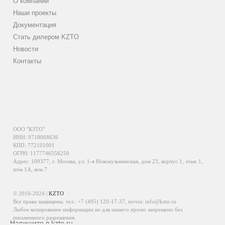
О компании
Наши проекты
Документация
Стать дилером KZTO
Новости
Контакты
ООО "КЗТО"
ИНН: 9718068636
КПП: 772101001
ОГРН: 1177746556250
Адрес: 109377, г. Москва, ул. 1-я Новокузьминская, дом 23, корпус 1, этаж 1,
пом.1А, ком.7
© 2010-2024 |
KZTO
Все права защищены. тел.:
+7 (495) 120-17-37
, почта:
info@kzto.ru
Любое копирование информации не для нашего промо запрещено без
письменного разрешения.
Напишите в kzto.ru