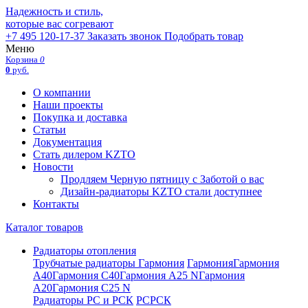
Надежность и стиль,
которые вас согревают
+7 495 120-17-37
Заказать звонок
Подобрать товар
Меню
Корзина
0
0
руб.
О компании
Наши проекты
Покупка и доставка
Статьи
Документация
Стать дилером KZTO
Новости
Продляем Черную пятницу с Заботой о вас
Дизайн-радиаторы KZTO стали доступнее
Контакты
Каталог товаров
Радиаторы отопления
Трубчатые радиаторы Гармония
Гармония
Гармония
А40
Гармония С40
Гармония А25 N
Гармония
А20
Гармония С25 N
Радиаторы РС и РСК
РС
РСК