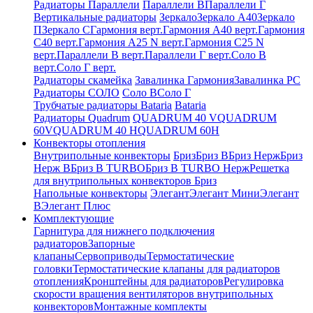
Радиаторы Параллели
Параллели В
Параллели Г
Вертикальные радиаторы
Зеркало
Зеркало А40
Зеркало
П
Зеркало С
Гармония верт.
Гармония А40 верт.
Гармония
С40 верт.
Гармония А25 N верт.
Гармония С25 N
верт.
Параллели В верт.
Параллели Г верт.
Соло В
верт.
Соло Г верт.
Радиаторы скамейка
Завалинка Гармония
Завалинка РС
Радиаторы СОЛО
Соло В
Соло Г
Трубчатые радиаторы Bataria
Bataria
Радиаторы Quadrum
QUADRUM 40 V
QUADRUM
60V
QUADRUM 40 H
QUADRUM 60H
Конвекторы отопления
Внутрипольные конвекторы
Бриз
Бриз В
Бриз Нерж
Бриз
Нерж В
Бриз В TURBO
Бриз В TURBO Нерж
Решетка
для внутрипольных конвекторов Бриз
Напольные конвекторы
Элегант
Элегант Мини
Элегант
В
Элегант Плюс
Комплектующие
Гарнитура для нижнего подключения
радиаторов
Запорные
клапаны
Сервоприводы
Термостатические
головки
Термостатические клапаны для радиаторов
отопления
Кронштейны для радиаторов
Регулировка
скорости вращения вентиляторов внутрипольных
конвекторов
Монтажные комплекты