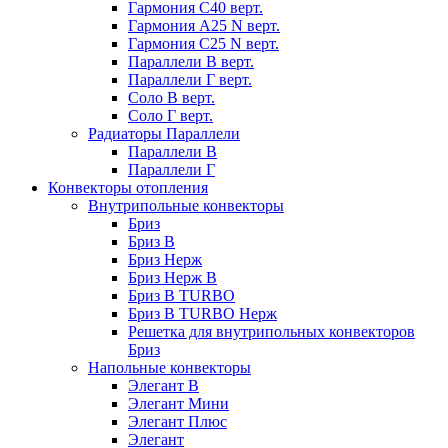
Гармония С40 верт.
Гармония А25 N верт.
Гармония С25 N верт.
Параллели В верт.
Параллели Г верт.
Соло В верт.
Соло Г верт.
Радиаторы Параллели
Параллели В
Параллели Г
Конвекторы отопления
Внутрипольные конвекторы
Бриз
Бриз В
Бриз Нерж
Бриз Нерж В
Бриз В TURBO
Бриз В TURBO Нерж
Решетка для внутрипольных конвекторов
Бриз
Напольные конвекторы
Элегант В
Элегант Мини
Элегант Плюс
Элегант