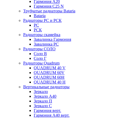
Гармония А20
Гармония С25 N
Трубчатые радиаторы Bataria
Bataria
Радиаторы РС и РСК
РС
РСК
Радиаторы скамейка
Завалинка Гармония
Завалинка РС
Радиаторы СОЛО
Соло В
Соло Г
Радиаторы Quadrum
QUADRUM 40 V
QUADRUM 60V
QUADRUM 60H
QUADRUM 40 H
Вертикальные радиаторы
Зеркало
Зеркало А40
Зеркало П
Зеркало С
Гармония верт.
Гармония А40 верт.