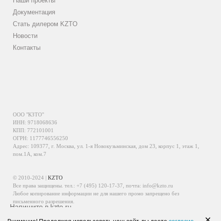
Наши проекты
Документация
Стать дилером KZTO
Новости
Контакты
ООО "КЗТО"
ИНН: 9718068636
КПП: 772101001
ОГРН: 1177746556250
Адрес: 109377, г. Москва, ул. 1-я Новокузьминская, дом 23, корпус 1, этаж 1,
пом.1А, ком.7
© 2010-2024 |
KZTO
Все права защищены. тел.:
+7 (495) 120-17-37
, почта:
info@kzto.ru
Любое копирование информации не для нашего промо запрещено без
письменного разрешения.
Напишите в kzto.ru
Информация, размещенная на сайте, не является публичной офертой.
×