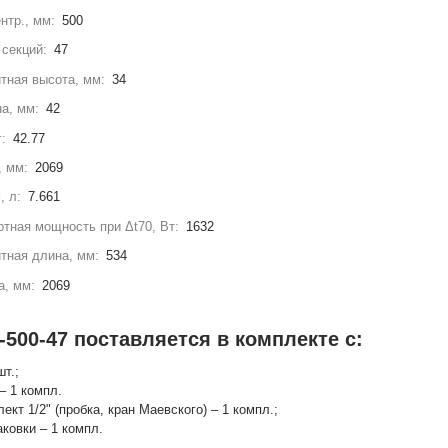
нтр., мм:
500
секций:
47
тная высота, мм:
34
а, мм:
42
г:
42.77
, мм:
2069
, л:
7.661
тная мощность при Δt70, Вт:
1632
тная длина, мм:
534
а, мм:
2069
-500-47 поставляется в комплекте с:
шт.;
– 1 компл.
лект 1/2" (пробка, кран Маевского) – 1 компл.;
аковки – 1 компл.