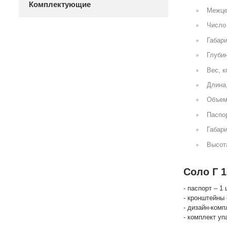
Комплектующие
Межце
Число 
Габари
Глубин
Вес, к
Длина
Объем
Паспор
Габари
Высот
Соло Г 1
- паспорт – 1 
- кронштейны 
- дизайн-комп
- комплект уп