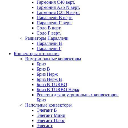
Гармония С40 верт.
Гармония А25 N верт.
Гармония С25 N верт.
Параллели В верт.
Параллели Г верт.
Соло В верт.
Соло Г верт.
Радиаторы Параллели
Параллели В
Параллели Г
Конвекторы отопления
Внутрипольные конвекторы
Бриз
Бриз В
Бриз Нерж
Бриз Нерж В
Бриз В TURBO
Бриз В TURBO Нерж
Решетка для внутрипольных конвекторов
Бриз
Напольные конвекторы
Элегант В
Элегант Мини
Элегант Плюс
Элегант