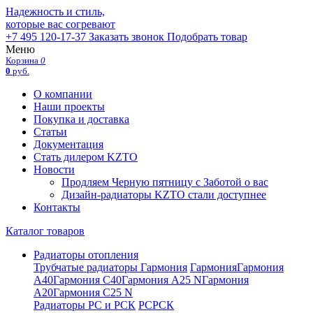
Надежность и стиль,
которые вас согревают
+7 495 120-17-37
Заказать звонок
Подобрать товар
Меню
Корзина
0
0
руб.
О компании
Наши проекты
Покупка и доставка
Статьи
Документация
Стать дилером KZTO
Новости
Продляем Черную пятницу с Заботой о вас
Дизайн-радиаторы KZTO стали доступнее
Контакты
Каталог товаров
Радиаторы отопления
Трубчатые радиаторы Гармония
Гармония
Гармония
А40
Гармония С40
Гармония А25 N
Гармония
А20
Гармония С25 N
Радиаторы РС и РСК
РС
РСК