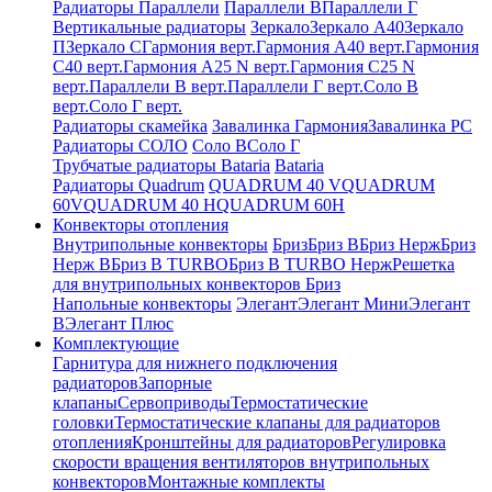
Радиаторы Параллели
Параллели В
Параллели Г
Вертикальные радиаторы
Зеркало
Зеркало А40
Зеркало
П
Зеркало С
Гармония верт.
Гармония А40 верт.
Гармония
С40 верт.
Гармония А25 N верт.
Гармония С25 N
верт.
Параллели В верт.
Параллели Г верт.
Соло В
верт.
Соло Г верт.
Радиаторы скамейка
Завалинка Гармония
Завалинка РС
Радиаторы СОЛО
Соло В
Соло Г
Трубчатые радиаторы Bataria
Bataria
Радиаторы Quadrum
QUADRUM 40 V
QUADRUM
60V
QUADRUM 40 H
QUADRUM 60H
Конвекторы отопления
Внутрипольные конвекторы
Бриз
Бриз В
Бриз Нерж
Бриз
Нерж В
Бриз В TURBO
Бриз В TURBO Нерж
Решетка
для внутрипольных конвекторов Бриз
Напольные конвекторы
Элегант
Элегант Мини
Элегант
В
Элегант Плюс
Комплектующие
Гарнитура для нижнего подключения
радиаторов
Запорные
клапаны
Сервоприводы
Термостатические
головки
Термостатические клапаны для радиаторов
отопления
Кронштейны для радиаторов
Регулировка
скорости вращения вентиляторов внутрипольных
конвекторов
Монтажные комплекты