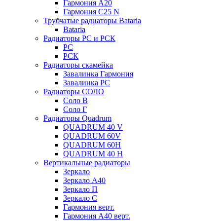
Гармония А20
Гармония С25 N
Трубчатые радиаторы Bataria
Bataria
Радиаторы РС и РСК
РС
РСК
Радиаторы скамейка
Завалинка Гармония
Завалинка РС
Радиаторы СОЛО
Соло В
Соло Г
Радиаторы Quadrum
QUADRUM 40 V
QUADRUM 60V
QUADRUM 60H
QUADRUM 40 H
Вертикальные радиаторы
Зеркало
Зеркало А40
Зеркало П
Зеркало С
Гармония верт.
Гармония А40 верт.