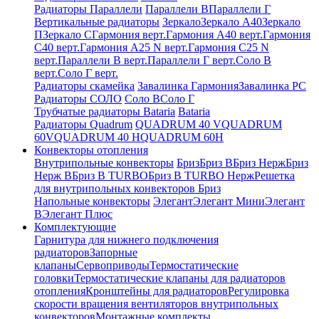
Радиаторы Параллели
Параллели В
Параллели Г
Вертикальные радиаторы
Зеркало
Зеркало А40
Зеркало
П
Зеркало С
Гармония верт.
Гармония А40 верт.
Гармония
С40 верт.
Гармония А25 N верт.
Гармония С25 N
верт.
Параллели В верт.
Параллели Г верт.
Соло В
верт.
Соло Г верт.
Радиаторы скамейка
Завалинка Гармония
Завалинка РС
Радиаторы СОЛО
Соло В
Соло Г
Трубчатые радиаторы Bataria
Bataria
Радиаторы Quadrum
QUADRUM 40 V
QUADRUM
60V
QUADRUM 40 H
QUADRUM 60H
Конвекторы отопления
Внутрипольные конвекторы
Бриз
Бриз В
Бриз Нерж
Бриз
Нерж В
Бриз В TURBO
Бриз В TURBO Нерж
Решетка
для внутрипольных конвекторов Бриз
Напольные конвекторы
Элегант
Элегант Мини
Элегант
В
Элегант Плюс
Комплектующие
Гарнитура для нижнего подключения
радиаторов
Запорные
клапаны
Сервоприводы
Термостатические
головки
Термостатические клапаны для радиаторов
отопления
Кронштейны для радиаторов
Регулировка
скорости вращения вентиляторов внутрипольных
конвекторов
Монтажные комплекты