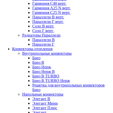
Гармония С40 верт.
Гармония А25 N верт.
Гармония С25 N верт.
Параллели В верт.
Параллели Г верт.
Соло В верт.
Соло Г верт.
Радиаторы Параллели
Параллели В
Параллели Г
Конвекторы отопления
Внутрипольные конвекторы
Бриз
Бриз В
Бриз Нерж
Бриз Нерж В
Бриз В TURBO
Бриз В TURBO Нерж
Решетка для внутрипольных конвекторов
Бриз
Напольные конвекторы
Элегант В
Элегант Мини
Элегант Плюс
Элегант