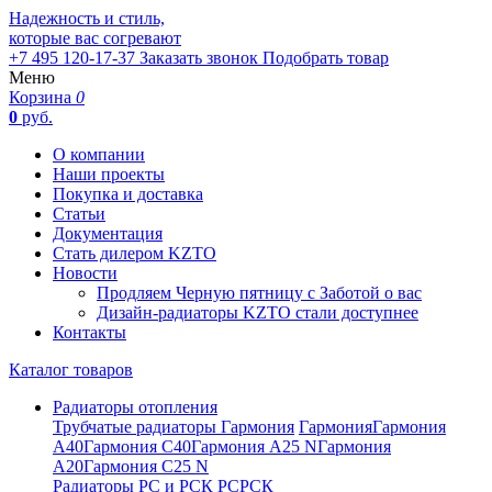
Надежность и стиль,
которые вас согревают
+7 495 120-17-37
Заказать звонок
Подобрать товар
Меню
Корзина
0
0
руб.
О компании
Наши проекты
Покупка и доставка
Статьи
Документация
Стать дилером KZTO
Новости
Продляем Черную пятницу с Заботой о вас
Дизайн-радиаторы KZTO стали доступнее
Контакты
Каталог товаров
Радиаторы отопления
Трубчатые радиаторы Гармония
Гармония
Гармония
А40
Гармония С40
Гармония А25 N
Гармония
А20
Гармония С25 N
Радиаторы РС и РСК
РС
РСК