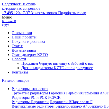
Надежность и стиль,
которые вас согревают
+7 495 120-17-37
Заказать звонок
Подобрать товар
Меню
Корзина
0
0
руб.
О компании
Наши проекты
Покупка и доставка
Статьи
Документация
Стать дилером KZTO
Новости
Продляем Черную пятницу с Заботой о вас
Дизайн-радиаторы KZTO стали доступнее
Контакты
Каталог товаров
Радиаторы отопления
Трубчатые радиаторы Гармония
Гармония
Гармония А40
Г
Радиаторы РС и РСК
РС
РСК
Радиаторы Параллели
Параллели В
Параллели Г
Вертикальные радиаторы
Зеркало
Зеркало А40
Зеркало П
З