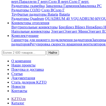
верт.
Параллели Г верт.
Соло В верт.
Соло Г верт.
Радиаторы скамейка
Завалинка Гармония
Завалинка РС
Радиаторы СОЛО
Соло В
Соло Г
Трубчатые радиаторы Bataria
Bataria
Радиаторы Quadrum
QUADRUM 40 V
QUADRUM 60V
Q
Конвекторы отопления
Внутрипольные конвекторы
Бриз
Бриз В
Бриз Нерж
Бриз 
Напольные конвекторы
Элегант
Элегант Мини
Элегант В
Комплектующие
Гарнитура для нижнего подключения радиаторов
Запорны
радиаторов
Регулировка скорости вращения вентиляторо
Найти
О компании
Наши проекты
Покупка и доставка
Статьи
Документация
Стать дилером KZTO
Новости
Контакты
KZTO.ru
Каталог