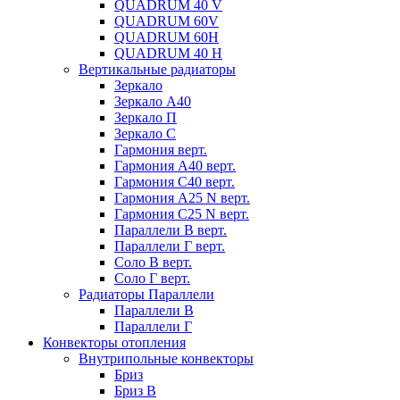
QUADRUM 40 V
QUADRUM 60V
QUADRUM 60H
QUADRUM 40 H
Вертикальные радиаторы
Зеркало
Зеркало А40
Зеркало П
Зеркало С
Гармония верт.
Гармония А40 верт.
Гармония С40 верт.
Гармония А25 N верт.
Гармония С25 N верт.
Параллели В верт.
Параллели Г верт.
Соло В верт.
Соло Г верт.
Радиаторы Параллели
Параллели В
Параллели Г
Конвекторы отопления
Внутрипольные конвекторы
Бриз
Бриз В