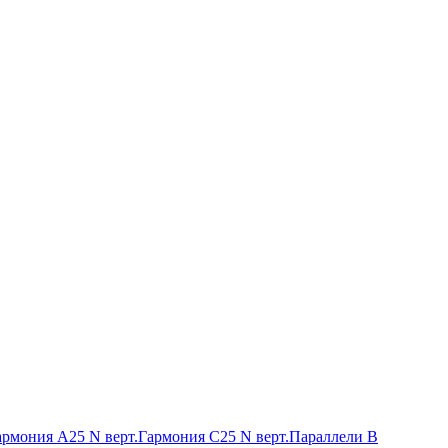
армония А25 N верт.
Гармония С25 N верт.
Параллели В