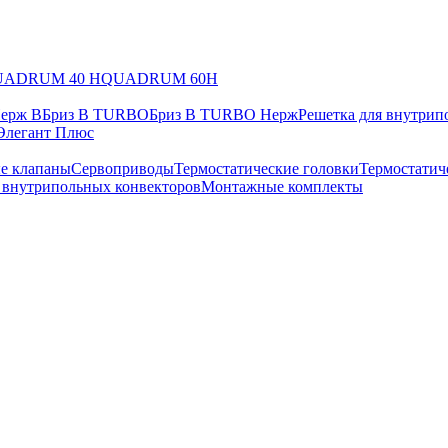
UADRUM 40 H
QUADRUM 60H
Нерж В
Бриз В TURBO
Бриз В TURBO Нерж
Решетка для внутрип
Элегант Плюс
е клапаны
Сервоприводы
Термостатические головки
Термостатич
в внутрипольных конвекторов
Монтажные комплекты