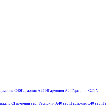
армония С40
Гармония А25 N
Гармония А20
Гармония С25 N
еркало С
Гармония верт.
Гармония А40 верт.
Гармония С40 верт.
Г