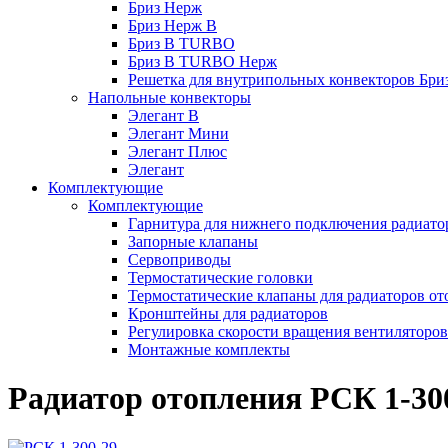
Бриз Нерж
Бриз Нерж В
Бриз В TURBO
Бриз В TURBO Нерж
Решетка для внутрипольных конвекторов Бри
Напольные конвекторы
Элегант В
Элегант Мини
Элегант Плюс
Элегант
Комплектующие
Комплектующие
Гарнитура для нижнего подключения радиато
Запорные клапаны
Сервоприводы
Термостатические головки
Термостатические клапаны для радиаторов от
Кронштейны для радиаторов
Регулировка скорости вращения вентиляторо
Монтажные комплекты
Радиатор отопления РСК 1-30