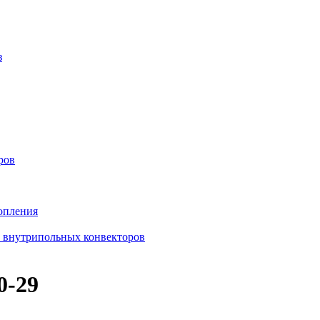
з
ров
опления
в внутрипольных конвекторов
0-29