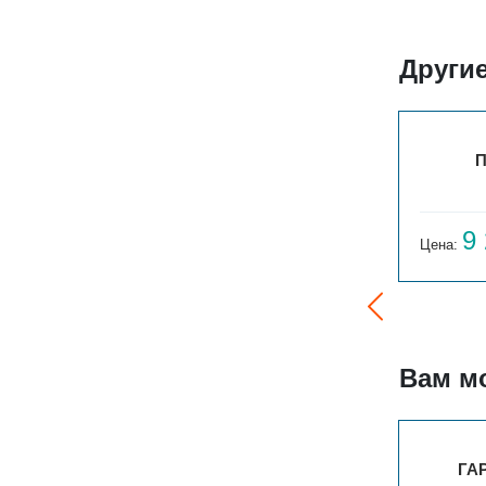
Другие
ПАРАЛЛЕЛИ Г 1-300-3
П
8 250
9
Цена:
руб.
Цена:
Вам м
ГАРМОНИЯ А40 2-1500-6
ГАР