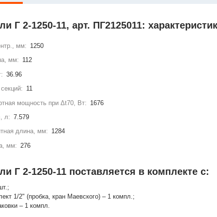
и Г 2-1250-11, арт. ПГ2125011: характеристи
нтр., мм:
1250
а, мм:
112
г:
36.96
секций:
11
тная мощность при Δt70, Вт:
1676
, л:
7.579
тная длина, мм:
1284
а, мм:
276
и Г 2-1250-11 поставляется в комплекте с:
шт.;
лект 1/2" (пробка, кран Маевского) – 1 компл.;
аковки – 1 компл.