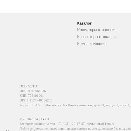
Каталог
Радиаторы отопления
Конвекторы отопления
Комплектующие
ООО "КЗТО"
ИНН: 9718068636
КПП: 772101001
ОГРН: 1177746556250
Адрес: 109377, г. Москва, ул. 1-я Новокузьминская, дом 23, корпус 1, этаж 1,
© 2010-2024 |
KZTO
Все права защищены. тел.:
+7 (495) 120-17-37
, почта:
info@kzto.ru
Любое копирование информации не для нашего промо запрещено без письмен