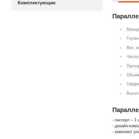
Комплектующие
Параллел
Межце
Глубин
Вес, к
Число 
Паспор
Объем
Габари
Высот
Параллел
- паспорт – 1 
- дизайн-комп
- комплект уп