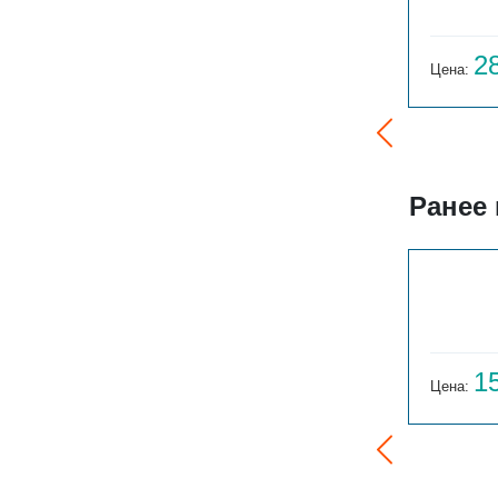
43 590
2
Цена:
руб.
Цена:
Ранее
ГАРМОНИЯ 1-155-3
14 059
1
Цена:
руб.
Цена: