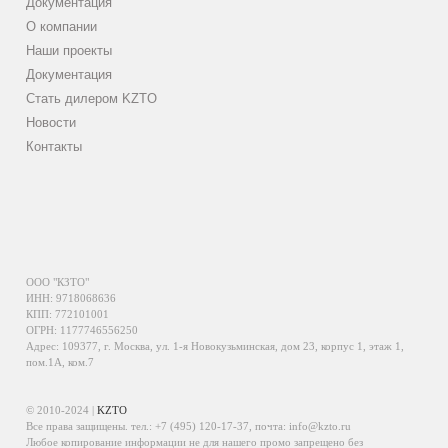
Документация
О компании
Наши проекты
Документация
Стать дилером KZTO
Новости
Контакты
ООО "КЗТО"
ИНН: 9718068636
КПП: 772101001
ОГРН: 1177746556250
Адрес: 109377, г. Москва, ул. 1-я Новокузьминская, дом 23, корпус 1, этаж 1,
пом.1А, ком.7
© 2010-2024 |
KZTO
Все права защищены. тел.:
+7 (495) 120-17-37
, почта:
info@kzto.ru
Любое копирование информации не для нашего промо запрещено без