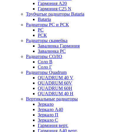
Гармония А20
Гармония С25 N
Трубчатые радиаторы Bataria
Bataria
Радиаторы РС и РСК
РС
РСК
Радиаторы скамейка
Завалинка Гармония
Завалинка РС
Радиаторы СОЛО
Соло В
Соло Г
Радиаторы Quadrum
QUADRUM 40 V
QUADRUM 60V
QUADRUM 60H
QUADRUM 40 H
Вертикальные радиаторы
Зеркало
Зеркало А40
Зеркало П
Зеркало С
Гармония верт.
Гармония А40 верт.