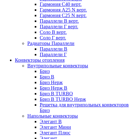
Гармония С40 верт.
Гармония А25 N верт.
Гармония С25 N верт.
Параллели В верт.
Параллели Г верт.
Соло В верт.
Соло Г верт.
Радиаторы Параллели
Параллели В
Параллели Г
Конвекторы отопления
Внутрипольные конвекторы
Бриз
Бриз В
Бриз Нерж
Бриз Нерж В
Бриз В TURBO
Бриз В TURBO Нерж
Решетка для внутрипольных конвекторов
Бриз
Напольные конвекторы
Элегант В
Элегант Мини
Элегант Плюс
Элегант