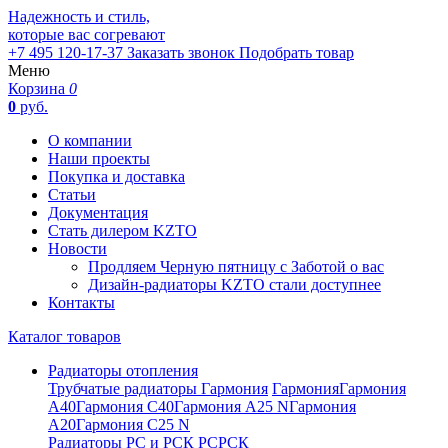
Надежность и стиль,
которые вас согревают
+7 495 120-17-37
Заказать звонок
Подобрать товар
Меню
Корзина
0
0
руб.
О компании
Наши проекты
Покупка и доставка
Статьи
Документация
Стать дилером KZTO
Новости
Продляем Черную пятницу с Заботой о вас
Дизайн-радиаторы KZTO стали доступнее
Контакты
Каталог товаров
Радиаторы отопления
Трубчатые радиаторы Гармония
Гармония
Гармония
А40
Гармония С40
Гармония А25 N
Гармония
А20
Гармония С25 N
Радиаторы РС и РСК
РС
РСК