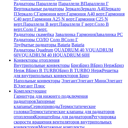
Радиаторы Параллели
Параллели В
Параллели Г
Вертикальные радиаторы
Зеркало
Зеркало А40
Зеркало
П
Зеркало С
Гармония верт.
Гармония А40 верт.
Гармония
С40 верт.
Гармония А25 N верт.
Гармония С25 N
верт.
Параллели В верт.
Параллели Г верт.
Соло В
верт.
Соло Г верт.
Радиаторы скамейка
Завалинка Гармония
Завалинка РС
Радиаторы СОЛО
Соло В
Соло Г
Трубчатые радиаторы Bataria
Bataria
Радиаторы Quadrum
QUADRUM 40 V
QUADRUM
60V
QUADRUM 40 H
QUADRUM 60H
Конвекторы отопления
Внутрипольные конвекторы
Бриз
Бриз В
Бриз Нерж
Бриз
Нерж В
Бриз В TURBO
Бриз В TURBO Нерж
Решетка
для внутрипольных конвекторов Бриз
Напольные конвекторы
Элегант
Элегант Мини
Элегант
В
Элегант Плюс
Комплектующие
Гарнитура для нижнего подключения
радиаторов
Запорные
клапаны
Сервоприводы
Термостатические
головки
Термостатические клапаны для радиаторов
отопления
Кронштейны для радиаторов
Регулировка
скорости вращения вентиляторов внутрипольных
конвекторов
Монтажные комплекты