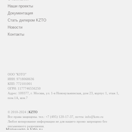
Наши проекты
Документация
Стать дилером KZTO
Новости
Контакты
ООО "КЗТО"
ИНН: 9718068636
КПП: 772101001
ОГРН: 1177746556250
Адрес: 109377, г. Москва, ул. 1-я Новокузьминская, дом 23, корпус 1, этаж 1,
пом.1А, ком.7
© 2010-2024 |
KZTO
Все права защищены. тел.:
+7 (495) 120-17-37
, почта:
info@kzto.ru
Любое копирование информации не для нашего промо запрещено без
письменного разрешения.
Напишите в kzto.ru
Информация, размещенная на сайте, не является публичной офертой.