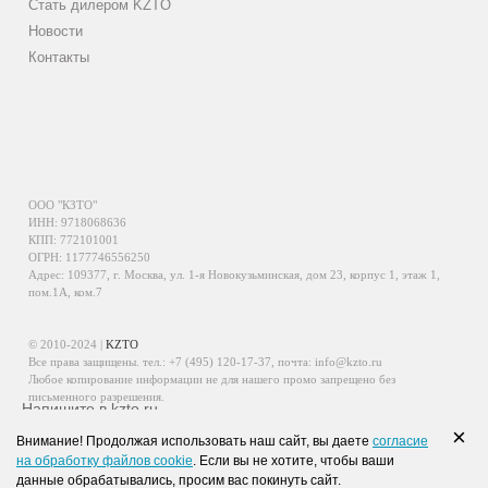
Стать дилером KZTO
Новости
Контакты
ООО "КЗТО"
ИНН: 9718068636
КПП: 772101001
ОГРН: 1177746556250
Адрес: 109377, г. Москва, ул. 1-я Новокузьминская, дом 23, корпус 1, этаж 1,
пом.1А, ком.7
© 2010-2024 |
KZTO
Все права защищены. тел.:
+7 (495) 120-17-37
, почта:
info@kzto.ru
Любое копирование информации не для нашего промо запрещено без
письменного разрешения.
Напишите в kzto.ru
Информация, размещенная на сайте, не является публичной офертой.
×
Внимание! Продолжая использовать наш сайт, вы даете
согласие
Политика обработки персональных данных
на обработку файлов cookie
. Если вы не хотите, чтобы ваши
Политика конфиденциальности персональных данных
данные обрабатывались, просим вас покинуть сайт.