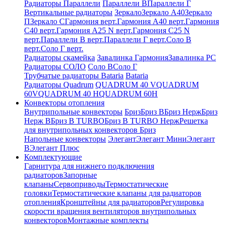
Радиаторы Параллели
Параллели В
Параллели Г
Вертикальные радиаторы
Зеркало
Зеркало А40
Зеркало
П
Зеркало С
Гармония верт.
Гармония А40 верт.
Гармония
С40 верт.
Гармония А25 N верт.
Гармония С25 N
верт.
Параллели В верт.
Параллели Г верт.
Соло В
верт.
Соло Г верт.
Радиаторы скамейка
Завалинка Гармония
Завалинка РС
Радиаторы СОЛО
Соло В
Соло Г
Трубчатые радиаторы Bataria
Bataria
Радиаторы Quadrum
QUADRUM 40 V
QUADRUM
60V
QUADRUM 40 H
QUADRUM 60H
Конвекторы отопления
Внутрипольные конвекторы
Бриз
Бриз В
Бриз Нерж
Бриз
Нерж В
Бриз В TURBO
Бриз В TURBO Нерж
Решетка
для внутрипольных конвекторов Бриз
Напольные конвекторы
Элегант
Элегант Мини
Элегант
В
Элегант Плюс
Комплектующие
Гарнитура для нижнего подключения
радиаторов
Запорные
клапаны
Сервоприводы
Термостатические
головки
Термостатические клапаны для радиаторов
отопления
Кронштейны для радиаторов
Регулировка
скорости вращения вентиляторов внутрипольных
конвекторов
Монтажные комплекты