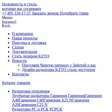
Надежность и стиль,
которые вас согревают
+7 495 120-17-37
Заказать звонок
Подобрать товар
Меню
Корзина
0
0
руб.
О компании
Наши проекты
Покупка и доставка
Статьи
Документация
Стать дилером KZTO
Новости
Продляем Черную пятницу с Заботой о вас
Дизайн-радиаторы KZTO стали доступнее
Контакты
Каталог товаров
Радиаторы отопления
Трубчатые радиаторы Гармония
Гармония
Гармония
А40
Гармония С40
Гармония А25 N
Гармония
А20
Гармония С25 N
Радиаторы РС и РСК
РС
РСК