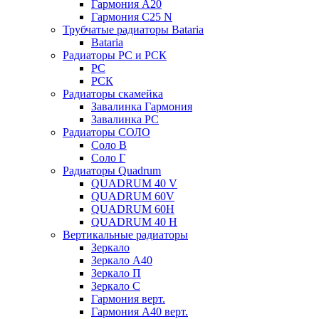
Гармония А20
Гармония С25 N
Трубчатые радиаторы Bataria
Bataria
Радиаторы РС и РСК
РС
РСК
Радиаторы скамейка
Завалинка Гармония
Завалинка РС
Радиаторы СОЛО
Соло В
Соло Г
Радиаторы Quadrum
QUADRUM 40 V
QUADRUM 60V
QUADRUM 60H
QUADRUM 40 H
Вертикальные радиаторы
Зеркало
Зеркало А40
Зеркало П
Зеркало С
Гармония верт.
Гармония А40 верт.