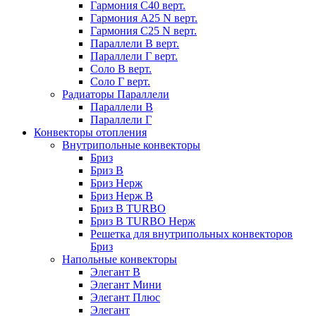
Гармония С40 верт.
Гармония А25 N верт.
Гармония С25 N верт.
Параллели В верт.
Параллели Г верт.
Соло В верт.
Соло Г верт.
Радиаторы Параллели
Параллели В
Параллели Г
Конвекторы отопления
Внутрипольные конвекторы
Бриз
Бриз В
Бриз Нерж
Бриз Нерж В
Бриз В TURBO
Бриз В TURBO Нерж
Решетка для внутрипольных конвекторов
Бриз
Напольные конвекторы
Элегант В
Элегант Мини
Элегант Плюс
Элегант