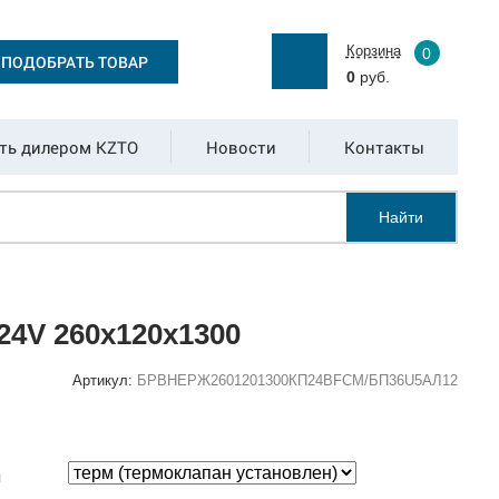
Корзина
0
ПОДОБРАТЬ ТОВАР
0
руб.
ть дилером KZTO
Новости
Контакты
Найти
4V 260x120x1300
Артикул:
БРВНЕРЖ2601201300КП24ВFCM/БП36U5АЛ12
:
я