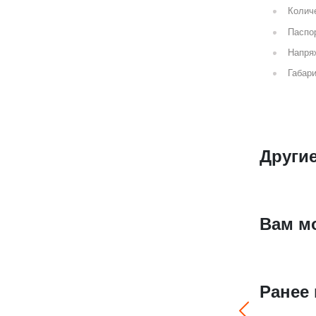
Количе
Паспор
Напря
Габари
Други
Вам м
Ранее