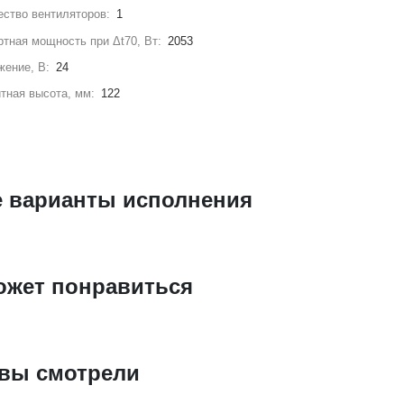
ство вентиляторов:
1
тная мощность при Δt70, Вт:
2053
жение, В:
24
тная высота, мм:
122
е варианты исполнения
ожет понравиться
 вы смотрели