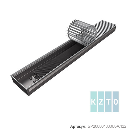
Артикул:
БР200804800U5АЛ12