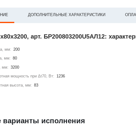
НИЕ
ДОПОЛНИТЕЛЬНЫЕ ХАРАКТЕРИСТИКИ
ОПЛА
х80х3200, арт. БР200803200U5АЛ12: характе
а, мм:
200
а, мм:
80
, мм:
3200
тная мощность при Δt70, Вт:
1236
тная высота, мм:
83
е варианты исполнения