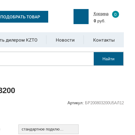
Корзина
0
ПОДОБРАТЬ ТОВАР
0
руб.
ть дилером KZTO
Новости
Контакты
Найти
3200
Артикул:
БР200803200U5АЛ12
:
я
стандартное подключение