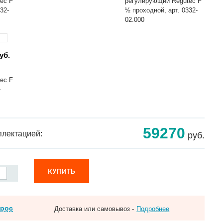
ec F
регулирующий Regutec F
32-
½ проходной, арт. 0332-
02.000
уб.
ec F
-
59270
плектацией:
руб.
КУПИТЬ
прос
Доставка или самовывоз -
Подробнее