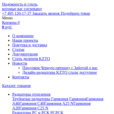
Надежность и стиль,
которые вас согревают
+7 495 120-17-37
Заказать звонок
Подобрать товар
Меню
Корзина
0
0
руб.
О компании
Наши проекты
Покупка и доставка
Статьи
Документация
Стать дилером KZTO
Новости
Продляем Черную пятницу с Заботой о вас
Дизайн-радиаторы KZTO стали доступнее
Контакты
Каталог товаров
Радиаторы отопления
Трубчатые радиаторы Гармония
Гармония
Гармония
А40
Гармония С40
Гармония А25 N
Гармония
А20
Гармония С25 N
Радиаторы РС и РСК
РС
РСК