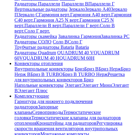
Радиаторы Параллели
Параллели В
Параллели Г
Вертикальные радиаторы
Зеркало
Зеркало А40
Зеркало
П
Зеркало С
Гармония верт.
Гармония А40 верт.
Гармония
С40 верт.
Гармония А25 N верт.
Гармония С25 N
верт.
Параллели В верт.
Параллели Г верт.
Соло В
верт.
Соло Г верт.
Радиаторы скамейка
Завалинка Гармония
Завалинка РС
Радиаторы СОЛО
Соло В
Соло Г
Трубчатые радиаторы Bataria
Bataria
Радиаторы Quadrum
QUADRUM 40 V
QUADRUM
60V
QUADRUM 40 H
QUADRUM 60H
Конвекторы отопления
Внутрипольные конвекторы
Бриз
Бриз В
Бриз Нерж
Бриз
Нерж В
Бриз В TURBO
Бриз В TURBO Нерж
Решетка
для внутрипольных конвекторов Бриз
Напольные конвекторы
Элегант
Элегант Мини
Элегант
В
Элегант Плюс
Комплектующие
Гарнитура для нижнего подключения
радиаторов
Запорные
клапаны
Сервоприводы
Термостатические
головки
Термостатические клапаны для радиаторов
отопления
Кронштейны для радиаторов
Регулировка
скорости вращения вентиляторов внутрипольных
конвекторов
Монтажные комплекты