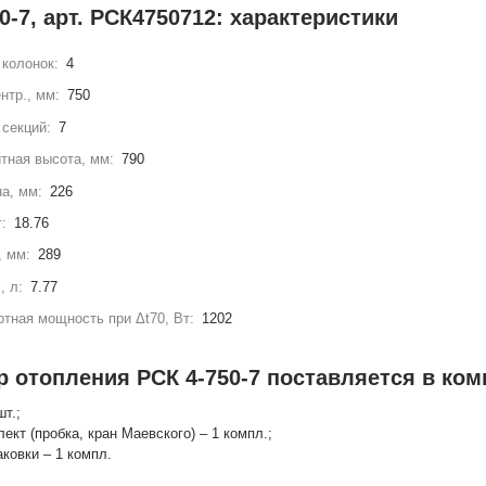
0-7, арт. РСК4750712: характеристики
колонок:
4
нтр., мм:
750
секций:
7
тная высота, мм:
790
а, мм:
226
г:
18.76
, мм:
289
, л:
7.77
тная мощность при Δt70, Вт:
1202
 отопления РСК 4-750-7 поставляется в ком
шт.;
лект (пробка, кран Маевского) – 1 компл.;
аковки – 1 компл.