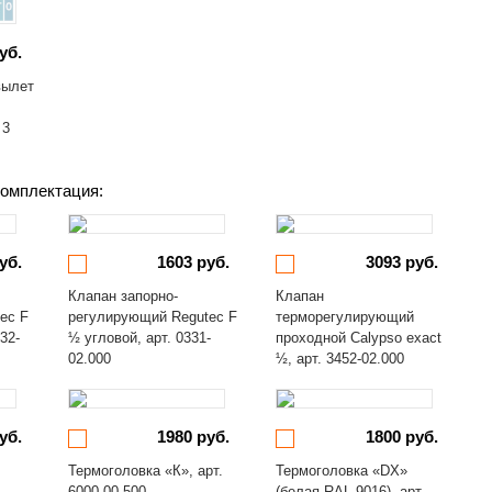
уб.
вылет
 3
омплектация:
уб.
1603 руб.
3093 руб.
Клапан запорно-
Клапан
ec F
регулирующий Regutec F
терморегулирующий
32-
½ угловой, арт. 0331-
проходной Calypso exact
02.000
½, арт. 3452-02.000
уб.
1980 руб.
1800 руб.
Термоголовка «К», арт.
Термоголовка «DX»
6000-00.500
(белая RAL 9016), арт.