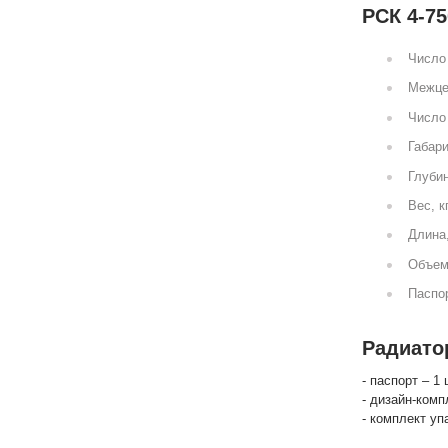
РСК 4-75
Число 
Межце
Число 
Габари
Глубин
Вес, к
Длина
Объем
Паспор
Радиатор
- паспорт – 1 
- дизайн-комп
- комплект уп