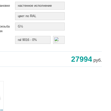
ановке
настенное исполнение
цвет по RAL
резьба
G½
ия
ral 9016 - 0%
27994
руб.