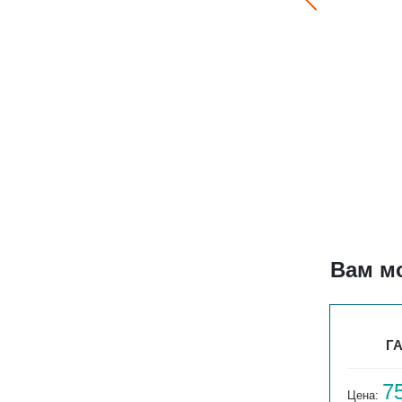
Вам м
1ТО
ВЕРТ. ГАРМОНИЯ 1-1250-10
ГА
64 058
7
Цена:
руб.
Цена: