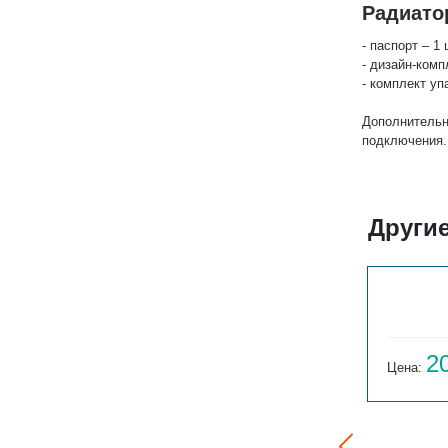
Радиато
- паспорт – 1 
- дизайн-комп
- комплект уп
Дополнительн
подключения.
Други
РСК 4-300-8
18 864
2
Цена:
руб.
Цена: