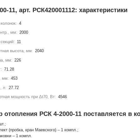
00-11, арт. РСК420001112: характеристики
колонок:
4
нтр., мм:
2000
секций:
11
тная высота, мм:
2040
а, мм:
226
г:
71.28
, мм:
453
, л:
27.72
тная мощность при Δt70, Вт:
4546
 отопления РСК 4-2000-11 поставляется в к
шт.;
лект (пробка, кран Маевского) – 1 компл.;
аковки – 1 компл.