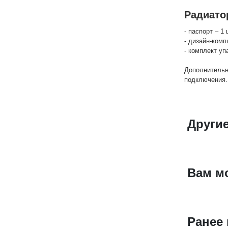
Радиато
- паспорт – 1 
- дизайн-комп
- комплект уп
Дополнительн
подключения.
Други
Вам м
Ранее