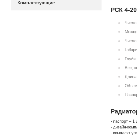
Комплектующие
РСК 4-20
Число 
Межце
Число 
Габари
Глубин
Вес, к
Длина
Объем
Паспор
Радиатор
- паспорт – 1 
- дизайн-комп
- комплект уп