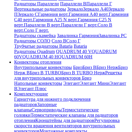
Радиаторы Параллели
Параллели В
Параллели Г
Вертикальные радиаторы
Зеркало
Зеркало А40
Зеркало
П
Зеркало С
Гармония верт.
Гармония А40 верт.
Гармония
С40 верт.
Гармония А25 N верт.
Гармония С25 N
верт.
Параллели В верт.
Параллели Г верт.
Соло В
верт.
Соло Г верт.
Радиаторы скамейка
Завалинка Гармония
Завалинка РС
Радиаторы СОЛО
Соло В
Соло Г
Трубчатые радиаторы Bataria
Bataria
Радиаторы Quadrum
QUADRUM 40 V
QUADRUM
60V
QUADRUM 40 H
QUADRUM 60H
Конвекторы отопления
Внутрипольные конвекторы
Бриз
Бриз В
Бриз Нерж
Бриз
Нерж В
Бриз В TURBO
Бриз В TURBO Нерж
Решетка
для внутрипольных конвекторов Бриз
Напольные конвекторы
Элегант
Элегант Мини
Элегант
В
Элегант Плюс
Комплектующие
Гарнитура для нижнего подключения
радиаторов
Запорные
клапаны
Сервоприводы
Термостатические
головки
Термостатические клапаны для радиаторов
отопления
Кронштейны для радиаторов
Регулировка
скорости вращения вентиляторов внутрипольных
конвекторов
Монтажные комплекты