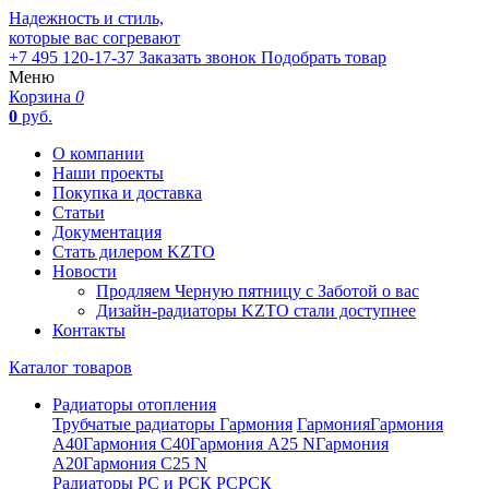
Надежность и стиль,
которые вас согревают
+7 495 120-17-37
Заказать звонок
Подобрать товар
Меню
Корзина
0
0
руб.
О компании
Наши проекты
Покупка и доставка
Статьи
Документация
Стать дилером KZTO
Новости
Продляем Черную пятницу с Заботой о вас
Дизайн-радиаторы KZTO стали доступнее
Контакты
Каталог товаров
Радиаторы отопления
Трубчатые радиаторы Гармония
Гармония
Гармония
А40
Гармония С40
Гармония А25 N
Гармония
А20
Гармония С25 N
Радиаторы РС и РСК
РС
РСК