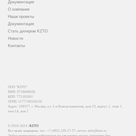
Документация
О компании
Наши проекты
Документация
Стать дилером KZTO
Новости
Контакты
ООО "КЗТО"
ИНН: 9718068636
КПП: 772101001
ОГРН: 1177746556250
Адрес: 109377, г. Москва, ул. 1-я Новокузьминская, дом 23, корпус 1, этаж 1,
пом.1А, ком.7
© 2010-2024 |
KZTO
Все права защищены. тел.:
+7 (495) 120-17-37
, почта:
info@kzto.ru
Любое копирование информации не для нашего промо запрещено без