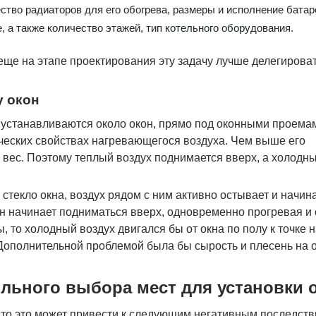
тво радиаторов для его обогрева, размеры и исполнение батар
 а также количество этажей, тип котельного оборудования.
 еще на этапе проектирования эту задачу лучше делегиров
у окон
 устанавливаются около окон, прямо под оконными проема
ческих свойствах нагревающегося воздуха. Чем выше его
и вес. Поэтому теплый воздух поднимается вверх, а холодны
 стекло окна, воздух рядом с ним активно остывает и начи
 он начинает подниматься вверх, одновременно прогревая и
 то холодный воздух двигался бы от окна по полу к точке 
 Дополнительной проблемой была бы сырость и плесень на о
льного выбора мест для установки 
 то это может привести к следующим негативным последств