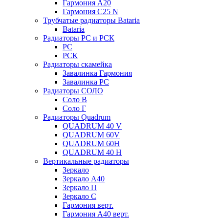
Гармония А20
Гармония С25 N
Трубчатые радиаторы Bataria
Bataria
Радиаторы РС и РСК
РС
РСК
Радиаторы скамейка
Завалинка Гармония
Завалинка РС
Радиаторы СОЛО
Соло В
Соло Г
Радиаторы Quadrum
QUADRUM 40 V
QUADRUM 60V
QUADRUM 60H
QUADRUM 40 H
Вертикальные радиаторы
Зеркало
Зеркало А40
Зеркало П
Зеркало С
Гармония верт.
Гармония А40 верт.