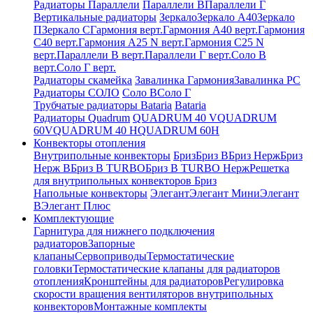
Радиаторы Параллели
Параллели В
Параллели Г
Вертикальные радиаторы
Зеркало
Зеркало А40
Зеркало
П
Зеркало С
Гармония верт.
Гармония А40 верт.
Гармония
С40 верт.
Гармония А25 N верт.
Гармония С25 N
верт.
Параллели В верт.
Параллели Г верт.
Соло В
верт.
Соло Г верт.
Радиаторы скамейка
Завалинка Гармония
Завалинка РС
Радиаторы СОЛО
Соло В
Соло Г
Трубчатые радиаторы Bataria
Bataria
Радиаторы Quadrum
QUADRUM 40 V
QUADRUM
60V
QUADRUM 40 H
QUADRUM 60H
Конвекторы отопления
Внутрипольные конвекторы
Бриз
Бриз В
Бриз Нерж
Бриз
Нерж В
Бриз В TURBO
Бриз В TURBO Нерж
Решетка
для внутрипольных конвекторов Бриз
Напольные конвекторы
Элегант
Элегант Мини
Элегант
В
Элегант Плюс
Комплектующие
Гарнитура для нижнего подключения
радиаторов
Запорные
клапаны
Сервоприводы
Термостатические
головки
Термостатические клапаны для радиаторов
отопления
Кронштейны для радиаторов
Регулировка
скорости вращения вентиляторов внутрипольных
конвекторов
Монтажные комплекты