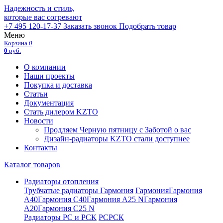
Надежность и стиль,
которые вас согревают
+7 495 120-17-37
Заказать звонок
Подобрать товар
Меню
Корзина
0
0
руб.
О компании
Наши проекты
Покупка и доставка
Статьи
Документация
Стать дилером KZTO
Новости
Продляем Черную пятницу с Заботой о вас
Дизайн-радиаторы KZTO стали доступнее
Контакты
Каталог товаров
Радиаторы отопления
Трубчатые радиаторы Гармония
Гармония
Гармония
А40
Гармония С40
Гармония А25 N
Гармония
А20
Гармония С25 N
Радиаторы РС и РСК
РС
РСК