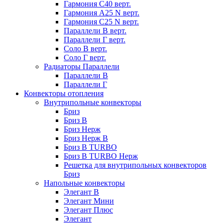
Гармония С40 верт.
Гармония А25 N верт.
Гармония С25 N верт.
Параллели В верт.
Параллели Г верт.
Соло В верт.
Соло Г верт.
Радиаторы Параллели
Параллели В
Параллели Г
Конвекторы отопления
Внутрипольные конвекторы
Бриз
Бриз В
Бриз Нерж
Бриз Нерж В
Бриз В TURBO
Бриз В TURBO Нерж
Решетка для внутрипольных конвекторов
Бриз
Напольные конвекторы
Элегант В
Элегант Мини
Элегант Плюс
Элегант