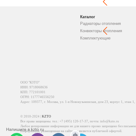
Каталог
Радиаторы отопления
Конвекторы отопления
Комплектующие
ООО "КЗТО"
ИНН: 9718068636
КПП: 772101001
ОГРН: 1177746556250
Адрес: 109377, г. Москва, ул. 1-я Новокузьминская, дом 23, корпус 1, этаж 1,
© 2010-2024 |
KZTO
Все права защищены. тел.:
+7 (495) 120-17-37
, почта:
info@kzto.ru
Любое копирование информации не для нашего промо запрещено без письмен
Напишите в kzto.ru
Информация, размещенная на сайте, не является публичной офертой.