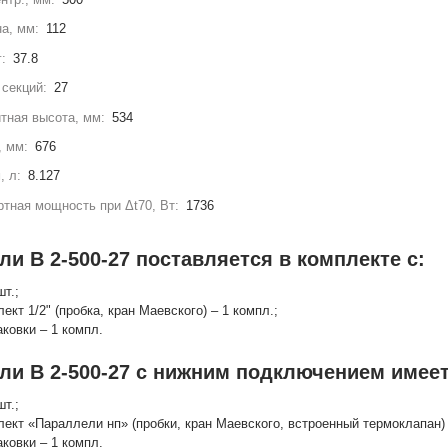
а, мм:
112
г:
37.8
секций:
27
тная высота, мм:
534
, мм:
676
, л:
8.127
тная мощность при Δt70, Вт:
1736
и В 2-500-27 поставляется в комплекте с:
шт.;
лект 1/2" (пробка, кран Маевского) – 1 компл.;
аковки – 1 компл.
ли В 2-500-27 с нижним подключением имеет
шт.;
лект «Параллели нп» (пробки, кран Маевского, встроенный термоклапан) 
аковки – 1 компл.