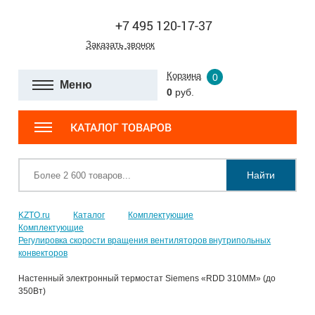
+7 495 120-17-37
Заказать звонок
Корзина
0
Меню
0
руб.
КАТАЛОГ ТОВАРОВ
Найти
KZTO.ru
Каталог
Комплектующие
Комплектующие
Регулировка скорости вращения вентиляторов внутрипольных
конвекторов
Настенный электронный термостат Siemens «RDD 310MM» (до
350Вт)