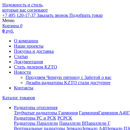
Надежность и стиль,
которые вас согревают
+7 495 120-17-37
Заказать звонок
Подобрать товар
Меню
Корзина
0
0
руб.
О компании
Наши проекты
Покупка и доставка
Статьи
Документация
Стать дилером KZTO
Новости
Продляем Черную пятницу с Заботой о вас
Дизайн-радиаторы KZTO стали доступнее
Контакты
Каталог товаров
Радиаторы отопления
Трубчатые радиаторы Гармония
Гармония
Гармония А40
Г
Радиаторы РС и РСК
РС
РСК
Радиаторы Параллели
Параллели В
Параллели Г
Вертикальные радиаторы
Зеркало
Зеркало А40
Зеркало П
З