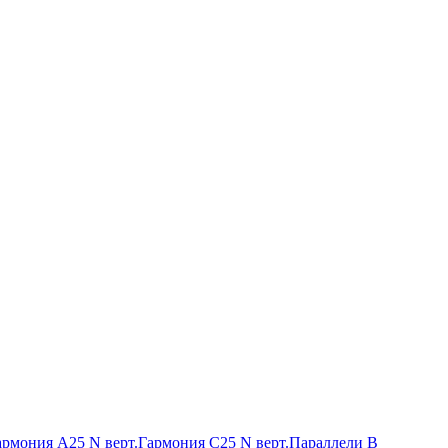
армония А25 N верт.
Гармония С25 N верт.
Параллели В