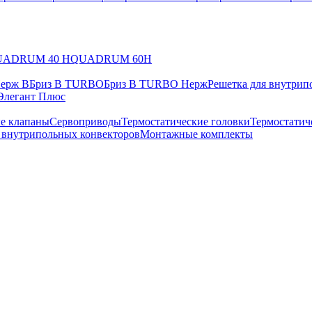
UADRUM 40 H
QUADRUM 60H
Нерж В
Бриз В TURBO
Бриз В TURBO Нерж
Решетка для внутрип
Элегант Плюс
е клапаны
Сервоприводы
Термостатические головки
Термостатич
в внутрипольных конвекторов
Монтажные комплекты