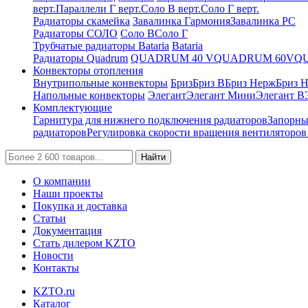
верт.
Параллели Г верт.
Соло В верт.
Соло Г верт.
Радиаторы скамейка
Завалинка Гармония
Завалинка РС
Радиаторы СОЛО
Соло В
Соло Г
Трубчатые радиаторы Bataria
Bataria
Радиаторы Quadrum
QUADRUM 40 V
QUADRUM 60V
Q
Конвекторы отопления
Внутрипольные конвекторы
Бриз
Бриз В
Бриз Нерж
Бриз 
Напольные конвекторы
Элегант
Элегант Мини
Элегант В
Комплектующие
Гарнитура для нижнего подключения радиаторов
Запорны
радиаторов
Регулировка скорости вращения вентиляторо
Найти
О компании
Наши проекты
Покупка и доставка
Статьи
Документация
Стать дилером KZTO
Новости
Контакты
KZTO.ru
Каталог