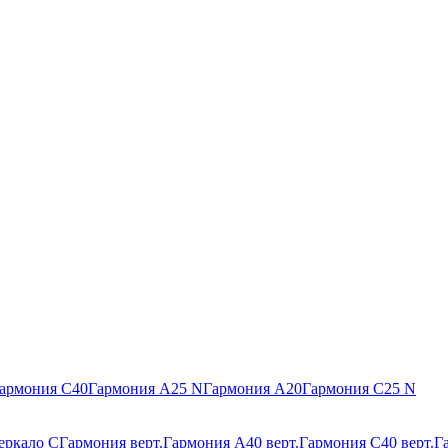
армония С40
Гармония А25 N
Гармония А20
Гармония С25 N
еркало С
Гармония верт.
Гармония А40 верт.
Гармония С40 верт.
Г