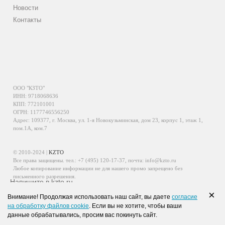
Новости
Контакты
ООО "КЗТО"
ИНН: 9718068636
КПП: 772101001
ОГРН: 1177746556250
Адрес: 109377, г. Москва, ул. 1-я Новокузьминская, дом 23, корпус 1, этаж 1,
пом.1А, ком.7
© 2010-2024 |
KZTO
Все права защищены. тел.:
+7 (495) 120-17-37
, почта:
info@kzto.ru
Любое копирование информации не для нашего промо запрещено без
письменного разрешения.
Напишите в kzto.ru
Информация, размещенная на сайте, не является публичной офертой.
×
Внимание! Продолжая использовать наш сайт, вы даете
согласие
Политика обработки персональных данных
на обработку файлов cookie
. Если вы не хотите, чтобы ваши
Политика конфиденциальности персональных данных
данные обрабатывались, просим вас покинуть сайт.
WhatsApp
Viber
VK
Telegram