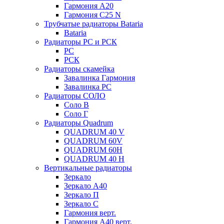
Гармония А20
Гармония С25 N
Трубчатые радиаторы Bataria
Bataria
Радиаторы РС и РСК
РС
РСК
Радиаторы скамейка
Завалинка Гармония
Завалинка РС
Радиаторы СОЛО
Соло В
Соло Г
Радиаторы Quadrum
QUADRUM 40 V
QUADRUM 60V
QUADRUM 60H
QUADRUM 40 H
Вертикальные радиаторы
Зеркало
Зеркало А40
Зеркало П
Зеркало С
Гармония верт.
Гармония А40 верт.