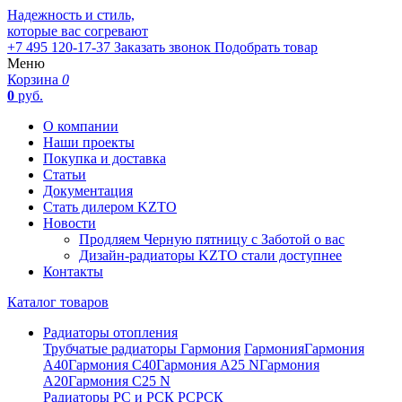
Надежность и стиль,
которые вас согревают
+7 495 120-17-37
Заказать звонок
Подобрать товар
Меню
Корзина
0
0
руб.
О компании
Наши проекты
Покупка и доставка
Статьи
Документация
Стать дилером KZTO
Новости
Продляем Черную пятницу с Заботой о вас
Дизайн-радиаторы KZTO стали доступнее
Контакты
Каталог товаров
Радиаторы отопления
Трубчатые радиаторы Гармония
Гармония
Гармония
А40
Гармония С40
Гармония А25 N
Гармония
А20
Гармония С25 N
Радиаторы РС и РСК
РС
РСК