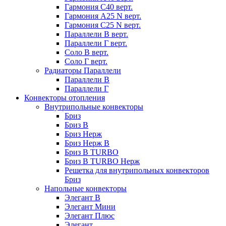
Гармония С40 верт.
Гармония А25 N верт.
Гармония С25 N верт.
Параллели В верт.
Параллели Г верт.
Соло В верт.
Соло Г верт.
Радиаторы Параллели
Параллели В
Параллели Г
Конвекторы отопления
Внутрипольные конвекторы
Бриз
Бриз В
Бриз Нерж
Бриз Нерж В
Бриз В TURBO
Бриз В TURBO Нерж
Решетка для внутрипольных конвекторов
Бриз
Напольные конвекторы
Элегант В
Элегант Мини
Элегант Плюс
Элегант