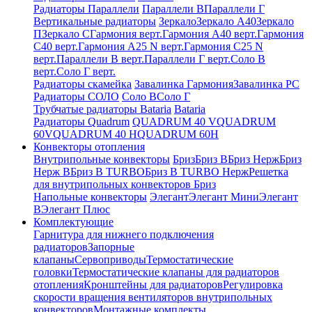
Радиаторы Параллели
Параллели В
Параллели Г
Вертикальные радиаторы
Зеркало
Зеркало А40
Зеркало
П
Зеркало С
Гармония верт.
Гармония А40 верт.
Гармония
С40 верт.
Гармония А25 N верт.
Гармония С25 N
верт.
Параллели В верт.
Параллели Г верт.
Соло В
верт.
Соло Г верт.
Радиаторы скамейка
Завалинка Гармония
Завалинка РС
Радиаторы СОЛО
Соло В
Соло Г
Трубчатые радиаторы Bataria
Bataria
Радиаторы Quadrum
QUADRUM 40 V
QUADRUM
60V
QUADRUM 40 H
QUADRUM 60H
Конвекторы отопления
Внутрипольные конвекторы
Бриз
Бриз В
Бриз Нерж
Бриз
Нерж В
Бриз В TURBO
Бриз В TURBO Нерж
Решетка
для внутрипольных конвекторов Бриз
Напольные конвекторы
Элегант
Элегант Мини
Элегант
В
Элегант Плюс
Комплектующие
Гарнитура для нижнего подключения
радиаторов
Запорные
клапаны
Сервоприводы
Термостатические
головки
Термостатические клапаны для радиаторов
отопления
Кронштейны для радиаторов
Регулировка
скорости вращения вентиляторов внутрипольных
конвекторов
Монтажные комплекты