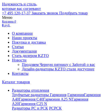
Надежность и стиль,
которые вас согревают
+7 495 120-17-37
Заказать звонок
Подобрать товар
Меню
Корзина
0
0
руб.
О компании
Наши проекты
Покупка и доставка
Статьи
Документация
Стать дилером KZTO
Новости
Продляем Черную пятницу с Заботой о вас
Дизайн-радиаторы KZTO стали доступнее
Контакты
Каталог товаров
Радиаторы отопления
Трубчатые радиаторы Гармония
Гармония
Гармония
А40
Гармония С40
Гармония А25 N
Гармония
А20
Гармония С25 N
Радиаторы РС и РСК
РС
РСК