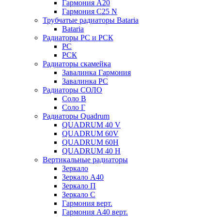
Гармония А20
Гармония С25 N
Трубчатые радиаторы Bataria
Bataria
Радиаторы РС и РСК
РС
РСК
Радиаторы скамейка
Завалинка Гармония
Завалинка РС
Радиаторы СОЛО
Соло В
Соло Г
Радиаторы Quadrum
QUADRUM 40 V
QUADRUM 60V
QUADRUM 60H
QUADRUM 40 H
Вертикальные радиаторы
Зеркало
Зеркало А40
Зеркало П
Зеркало С
Гармония верт.
Гармония А40 верт.