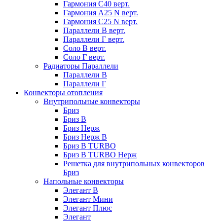
Гармония С40 верт.
Гармония А25 N верт.
Гармония С25 N верт.
Параллели В верт.
Параллели Г верт.
Соло В верт.
Соло Г верт.
Радиаторы Параллели
Параллели В
Параллели Г
Конвекторы отопления
Внутрипольные конвекторы
Бриз
Бриз В
Бриз Нерж
Бриз Нерж В
Бриз В TURBO
Бриз В TURBO Нерж
Решетка для внутрипольных конвекторов
Бриз
Напольные конвекторы
Элегант В
Элегант Мини
Элегант Плюс
Элегант