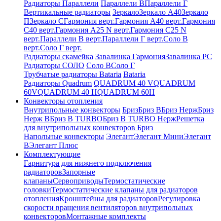
Радиаторы Параллели
Параллели В
Параллели Г
Вертикальные радиаторы
Зеркало
Зеркало А40
Зеркало
П
Зеркало С
Гармония верт.
Гармония А40 верт.
Гармония
С40 верт.
Гармония А25 N верт.
Гармония С25 N
верт.
Параллели В верт.
Параллели Г верт.
Соло В
верт.
Соло Г верт.
Радиаторы скамейка
Завалинка Гармония
Завалинка РС
Радиаторы СОЛО
Соло В
Соло Г
Трубчатые радиаторы Bataria
Bataria
Радиаторы Quadrum
QUADRUM 40 V
QUADRUM
60V
QUADRUM 40 H
QUADRUM 60H
Конвекторы отопления
Внутрипольные конвекторы
Бриз
Бриз В
Бриз Нерж
Бриз
Нерж В
Бриз В TURBO
Бриз В TURBO Нерж
Решетка
для внутрипольных конвекторов Бриз
Напольные конвекторы
Элегант
Элегант Мини
Элегант
В
Элегант Плюс
Комплектующие
Гарнитура для нижнего подключения
радиаторов
Запорные
клапаны
Сервоприводы
Термостатические
головки
Термостатические клапаны для радиаторов
отопления
Кронштейны для радиаторов
Регулировка
скорости вращения вентиляторов внутрипольных
конвекторов
Монтажные комплекты