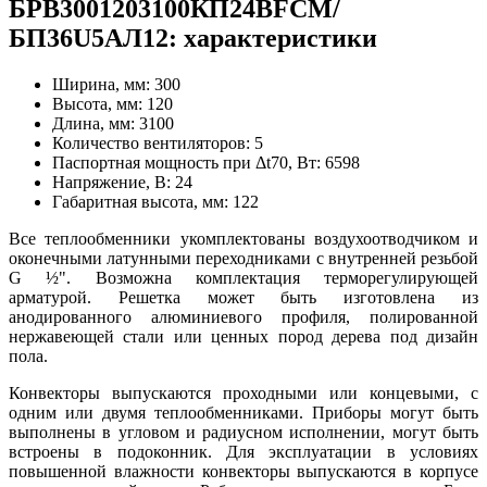
БРВ3001203100КП24ВFCM/
БП36U5АЛ12: характеристики
Ширина, мм:
300
Высота, мм:
120
Длина, мм:
3100
Количество вентиляторов:
5
Паспортная мощность при Δt70, Вт:
6598
Напряжение, В:
24
Габаритная высота, мм:
122
Все теплообменники укомплектованы воздухоотводчиком и
оконечными латунными переходниками с внутренней резьбой
G
½"
. Возможна комплектация терморегулирующей
арматурой. Решетка может быть изготовлена из
анодированного алюминиевого профиля, полированной
нержавеющей стали или ценных пород дерева под дизайн
пола.
Конвекторы выпускаются проходными или концевыми, с
одним или двумя теплообменниками. Приборы могут быть
выполнены в угловом и радиусном исполнении, могут быть
встроены в подоконник. Для эксплуатации в условиях
повышенной влажности конвекторы выпускаются в корпусе