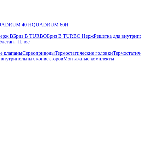
UADRUM 40 H
QUADRUM 60H
Нерж В
Бриз В TURBO
Бриз В TURBO Нерж
Решетка для внутрип
Элегант Плюс
е клапаны
Сервоприводы
Термостатические головки
Термостатич
в внутрипольных конвекторов
Монтажные комплекты