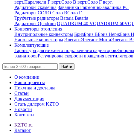
верт.
Параллели Г верт.
Соло В верт.
Соло Г верт.
Радиаторы скамейка
Завалинка Гармония
Завалинка РС
Радиаторы СОЛО
Соло В
Соло Г
Трубчатые радиаторы Bataria
Bataria
Радиаторы Quadrum
QUADRUM 40 V
QUADRUM 60V
Q
Конвекторы отопления
Внутрипольные конвекторы
Бриз
Бриз В
Бриз Нерж
Бриз 
Напольные конвекторы
Элегант
Элегант Мини
Элегант В
Комплектующие
Гарнитура для нижнего подключения радиаторов
Запорны
радиаторов
Регулировка скорости вращения вентиляторо
Найти
О компании
Наши проекты
Покупка и доставка
Статьи
Документация
Стать дилером KZTO
Новости
Контакты
KZTO.ru
Каталог