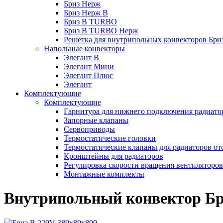
Бриз Нерж
Бриз Нерж В
Бриз В TURBO
Бриз В TURBO Нерж
Решетка для внутрипольных конвекторов Бри
Напольные конвекторы
Элегант В
Элегант Мини
Элегант Плюс
Элегант
Комплектующие
Комплектующие
Гарнитура для нижнего подключения радиато
Запорные клапаны
Сервоприводы
Термостатические головки
Термостатические клапаны для радиаторов от
Кронштейны для радиаторов
Регулировка скорости вращения вентиляторо
Монтажные комплекты
Внутрипольный конвектор Бри