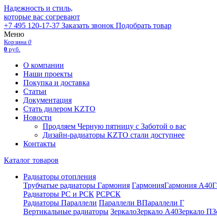
Надежность и стиль,
которые вас согревают
+7 495 120-17-37
Заказать звонок
Подобрать товар
Меню
Корзина
0
0
руб.
О компании
Наши проекты
Покупка и доставка
Статьи
Документация
Стать дилером KZTO
Новости
Продляем Черную пятницу с Заботой о вас
Дизайн-радиаторы KZTO стали доступнее
Контакты
Каталог товаров
Радиаторы отопления
Трубчатые радиаторы Гармония
Гармония
Гармония А40
Г
Радиаторы РС и РСК
РС
РСК
Радиаторы Параллели
Параллели В
Параллели Г
Вертикальные радиаторы
Зеркало
Зеркало А40
Зеркало П
З