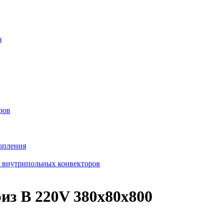
з
ров
опления
в внутрипольных конвекторов
з В 220V 380x80x800