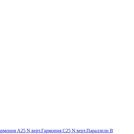
армония А25 N верт.
Гармония С25 N верт.
Параллели В