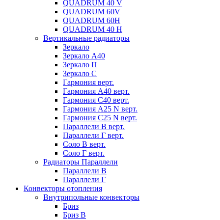
QUADRUM 40 V
QUADRUM 60V
QUADRUM 60H
QUADRUM 40 H
Вертикальные радиаторы
Зеркало
Зеркало А40
Зеркало П
Зеркало С
Гармония верт.
Гармония А40 верт.
Гармония С40 верт.
Гармония А25 N верт.
Гармония С25 N верт.
Параллели В верт.
Параллели Г верт.
Соло В верт.
Соло Г верт.
Радиаторы Параллели
Параллели В
Параллели Г
Конвекторы отопления
Внутрипольные конвекторы
Бриз
Бриз В