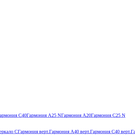
армония С40
Гармония А25 N
Гармония А20
Гармония С25 N
еркало С
Гармония верт.
Гармония А40 верт.
Гармония С40 верт.
Г