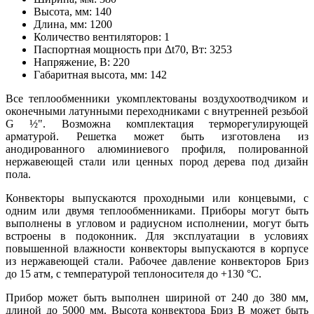
Высота, мм:
140
Длина, мм:
1200
Количество вентиляторов:
1
Паспортная мощность при Δt70, Вт:
3253
Напряжение, В:
220
Габаритная высота, мм:
142
Все теплообменники укомплектованы воздухоотводчиком и
оконечными латунными переходниками с внутренней резьбой
G
½"
. Возможна комплектация терморегулирующей
арматурой. Решетка может быть изготовлена из
анодированного алюминиевого профиля, полированной
нержавеющей стали или ценных пород дерева под дизайн
пола.
Конвекторы выпускаются проходными или концевыми, с
одним или двумя теплообменниками. Приборы могут быть
выполнены в угловом и радиусном исполнении, могут быть
встроены в подоконник. Для эксплуатации в условиях
повышенной влажности конвекторы выпускаются в корпусе
из нержавеющей стали. Рабочее давление конвекторов Бриз
до 15 атм, с температурой теплоносителя до +130
°
С.
Прибор может быть выполнен шириной от 240 до 380 мм,
длиной до 5000 мм. Высота конвектора Бриз В может быть