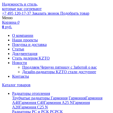
Надежность и стиль,
которые вас согревают
+7 495 120-17-37
Заказать звонок
Подобрать товар
Меню
Корзина
0
0
руб.
О компании
Наши проекты
Покупка и доставка
Статьи
Документация
Стать дилером KZTO
Новости
Продляем Черную пятницу с Заботой о вас
Дизайн-радиаторы KZTO стали доступнее
Контакты
Каталог товаров
Радиаторы отопления
Трубчатые радиаторы Гармония
Гармония
Гармония
А40
Гармония С40
Гармония А25 N
Гармония
А20
Гармония С25 N
Радиаторы РС и РСК
РС
РСК