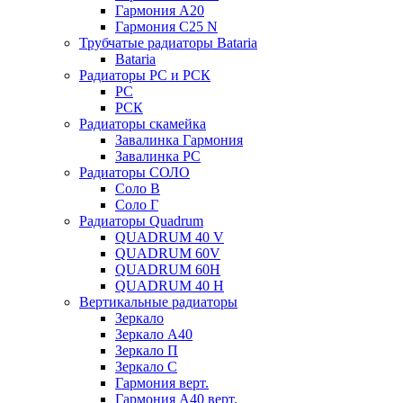
Гармония А20
Гармония С25 N
Трубчатые радиаторы Bataria
Bataria
Радиаторы РС и РСК
РС
РСК
Радиаторы скамейка
Завалинка Гармония
Завалинка РС
Радиаторы СОЛО
Соло В
Соло Г
Радиаторы Quadrum
QUADRUM 40 V
QUADRUM 60V
QUADRUM 60H
QUADRUM 40 H
Вертикальные радиаторы
Зеркало
Зеркало А40
Зеркало П
Зеркало С
Гармония верт.
Гармония А40 верт.