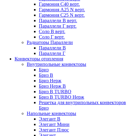
Гармония С40 верт.
Гармония А25 N верт.
Гармония С25 N верт.
Параллели В верт.
Параллели Г верт.
Соло В верт.
Соло Г верт.
Радиаторы Параллели
Параллели В
Параллели Г
Конвекторы отопления
Внутрипольные конвекторы
Бриз
Бриз В
Бриз Нерж
Бриз Нерж В
Бриз В TURBO
Бриз В TURBO Нерж
Решетка для внутрипольных конвекторов
Бриз
Напольные конвекторы
Элегант В
Элегант Мини
Элегант Плюс
Элегант