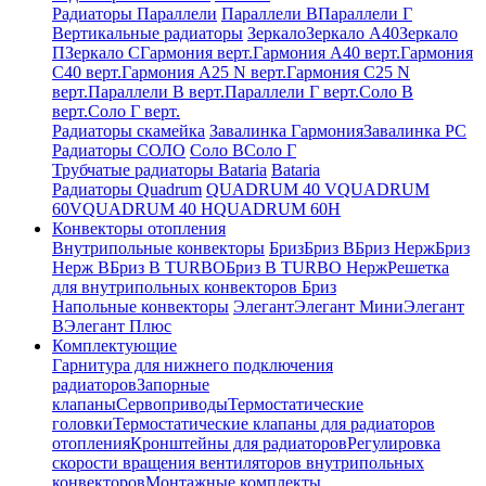
Радиаторы Параллели
Параллели В
Параллели Г
Вертикальные радиаторы
Зеркало
Зеркало А40
Зеркало
П
Зеркало С
Гармония верт.
Гармония А40 верт.
Гармония
С40 верт.
Гармония А25 N верт.
Гармония С25 N
верт.
Параллели В верт.
Параллели Г верт.
Соло В
верт.
Соло Г верт.
Радиаторы скамейка
Завалинка Гармония
Завалинка РС
Радиаторы СОЛО
Соло В
Соло Г
Трубчатые радиаторы Bataria
Bataria
Радиаторы Quadrum
QUADRUM 40 V
QUADRUM
60V
QUADRUM 40 H
QUADRUM 60H
Конвекторы отопления
Внутрипольные конвекторы
Бриз
Бриз В
Бриз Нерж
Бриз
Нерж В
Бриз В TURBO
Бриз В TURBO Нерж
Решетка
для внутрипольных конвекторов Бриз
Напольные конвекторы
Элегант
Элегант Мини
Элегант
В
Элегант Плюс
Комплектующие
Гарнитура для нижнего подключения
радиаторов
Запорные
клапаны
Сервоприводы
Термостатические
головки
Термостатические клапаны для радиаторов
отопления
Кронштейны для радиаторов
Регулировка
скорости вращения вентиляторов внутрипольных
конвекторов
Монтажные комплекты