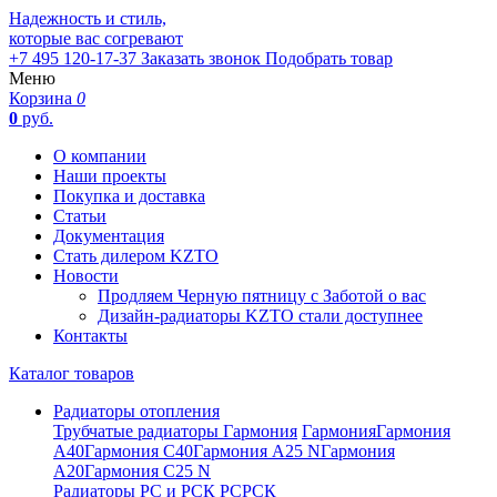
Надежность и стиль,
которые вас согревают
+7 495 120-17-37
Заказать звонок
Подобрать товар
Меню
Корзина
0
0
руб.
О компании
Наши проекты
Покупка и доставка
Статьи
Документация
Стать дилером KZTO
Новости
Продляем Черную пятницу с Заботой о вас
Дизайн-радиаторы KZTO стали доступнее
Контакты
Каталог товаров
Радиаторы отопления
Трубчатые радиаторы Гармония
Гармония
Гармония
А40
Гармония С40
Гармония А25 N
Гармония
А20
Гармония С25 N
Радиаторы РС и РСК
РС
РСК