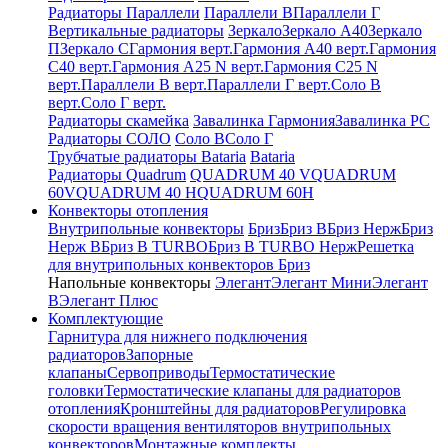
Радиаторы Параллели
Параллели В
Параллели Г
Вертикальные радиаторы
Зеркало
Зеркало А40
Зеркало
П
Зеркало С
Гармония верт.
Гармония А40 верт.
Гармония
С40 верт.
Гармония А25 N верт.
Гармония С25 N
верт.
Параллели В верт.
Параллели Г верт.
Соло В
верт.
Соло Г верт.
Радиаторы скамейка
Завалинка Гармония
Завалинка РС
Радиаторы СОЛО
Соло В
Соло Г
Трубчатые радиаторы Bataria
Bataria
Радиаторы Quadrum
QUADRUM 40 V
QUADRUM
60V
QUADRUM 40 H
QUADRUM 60H
Конвекторы отопления
Внутрипольные конвекторы
Бриз
Бриз В
Бриз Нерж
Бриз
Нерж В
Бриз В TURBO
Бриз В TURBO Нерж
Решетка
для внутрипольных конвекторов Бриз
Напольные конвекторы
Элегант
Элегант Мини
Элегант
В
Элегант Плюс
Комплектующие
Гарнитура для нижнего подключения
радиаторов
Запорные
клапаны
Сервоприводы
Термостатические
головки
Термостатические клапаны для радиаторов
отопления
Кронштейны для радиаторов
Регулировка
скорости вращения вентиляторов внутрипольных
конвекторов
Монтажные комплекты